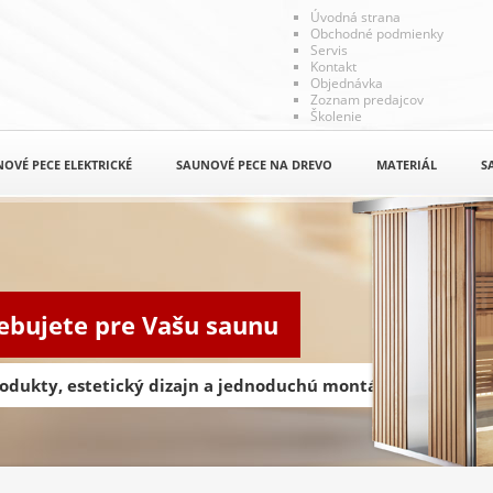
Úvodná strana
Obchodné podmienky
Servis
Kontakt
Objednávka
Zoznam predajcov
Školenie
OVÉ PECE ELEKTRICKÉ
SAUNOVÉ PECE NA DREVO
MATERIÁL
S
rebujete pre Vašu saunu
odukty, estetický dizajn a jednoduchú montáž