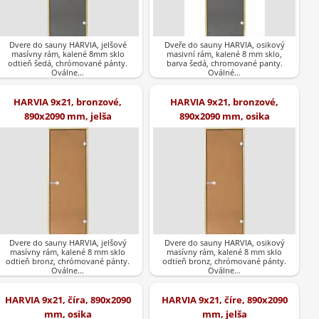
Dvere do sauny HARVIA, jelšové
Dveře do sauny HARVIA, osikový
masívny rám, kalené 8mm sklo
masivní rám, kalené 8 mm sklo,
odtieň šedá, chrómované pánty.
barva šedá, chromované panty.
Oválne…
Oválné…
HARVIA 9x21, bronzové,
HARVIA 9x21, bronzové,
890x2090 mm, jelša
890x2090 mm, osika
Dvere do sauny HARVIA, jelšový
Dvere do sauny HARVIA, osikový
masívny rám, kalené 8 mm sklo
masívny rám, kalené 8 mm sklo
odtieň bronz, chrómované pánty.
odtieň bronz, chrómované pánty.
Oválne…
Oválne…
HARVIA 9x21, číra, 890x2090
HARVIA 9x21, číre, 890x2090
mm, osika
mm, jelša