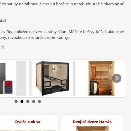
ť zo
sauny na
záhrade alebo
pri bazéne
.
A
nezabudnuteľné
okamihy
sú
via
!
lavičky
,
obloženie
,
dvere
a
rámy
sáun
.
Môžete tiež
vyskúšať
,
ako
smer
uny
,
rovnako
ako
rotácie
a
zoom
sauny
.
.fi
Dveře a okna
Dvojité dvere Harvia