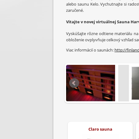
alebo
saunu
Kelo
.
Vychutnajte si
rados
zaručené.
Vitajte
v novej
virtuálnej
Sauna
Har
Vyskúšajte
rôzne
odtiene
materiálu na
obloženie
ovplyvňuje
celkový
vzhľad
sa
Viac
informácií
o
saunách
:
http://finland
Claro sauna