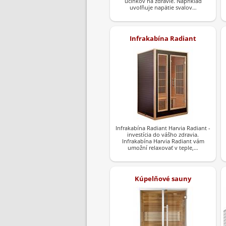
účinkov na zdravie. Napríklad
uvoľňuje napätie svalov…
Infrakabína Radiant
Infrakabína Radiant Harvia Radiant -
investícia do vášho zdravia.
Infrakabína Harvia Radiant vám
umožní relaxovať v teple,…
Kúpelňové sauny