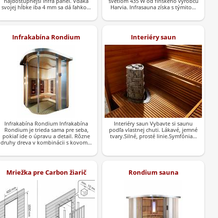
najdostupnejší infra panel. Vďaka
svetlom 435 W od fínskeho výrobcu
svojej hĺbke iba 4 mm sa dá ľahko…
Harvia. Infrasauna získa s týmito…
Infrakabína Rondium
Interiéry saun
Infrakabína Rondium Infrakabína
Interiéry saun Vybavte si saunu
Rondium je trieda sama pre seba,
podľa vlastnej chuti. Lákavé, jemné
pokiaľ ide o úpravu a detail. Rôzne
tvary.Silné, prosté linie.Symfónia…
druhy dreva v kombinácii s kovom…
Mriežka pre Carbon žiarič
Rondium sauna