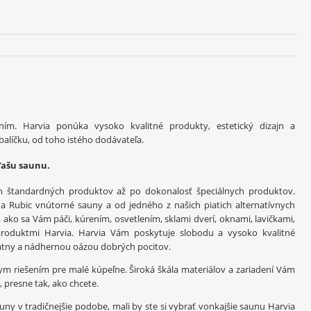
ním.
Harvia
ponúka vysoko
kvalitné produkty
,
estetický
dizajn
a
balíčku
,
od toho istého
dodávateľa.
Vašu
saunu
.
h
štandardných produktov
až
po
dokonalosť
špeciálnych
produktov.
a
Rubic
vnútorné
sauny
a
od jedného z
našich
piatich
alternatívnych
,
ako sa Vám
páči
,
kúrením
,
osvetlením
,
sklami
dverí
,
oknami
,
lavičkami
,
produktmi
Harvia
.
Harvia
Vám poskytuje
slobodu
a vysoko
kvalitné
átny
a
nádhernou
oázou
dobrých
pocitov
.
nym
riešením pre
malé
kúpeľne
.
Široká
škála
materiálov a zariadení
Vám
,
presne
tak
,
ako chcete
.
auny
v
tradičnejšie
podobe
,
mali by ste
si
vybrať
vonkajšie
saunu
Harvia