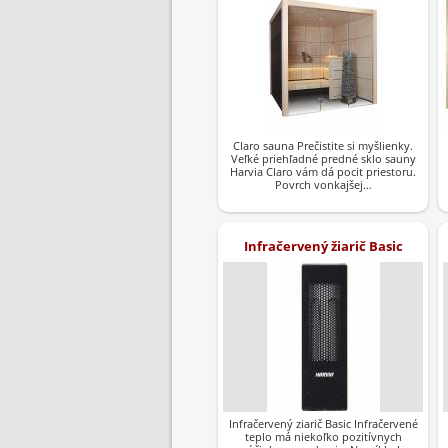
Claro sauna Prečistite si myšlienky.
Veľké priehľadné predné sklo sauny
Harvia Claro vám dá pocit priestoru.
Povrch vonkajšej…
Infračervený žiarič Basic
Infračervený ziarič Basic Infračervené
teplo má niekoľko pozitívnych