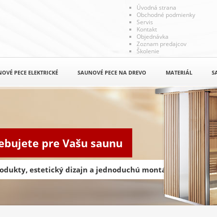
Úvodná strana
Obchodné podmienky
Servis
Kontakt
Objednávka
Zoznam predajcov
Školenie
OVÉ PECE ELEKTRICKÉ
SAUNOVÉ PECE NA DREVO
MATERIÁL
S
rebujete pre Vašu saunu
odukty, estetický dizajn a jednoduchú montáž