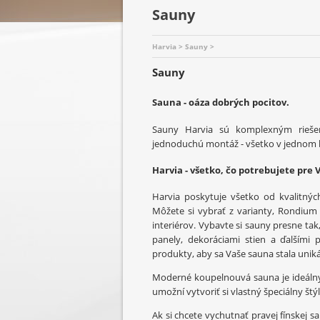
Sauny
Harvia > Sauny >
Sauny
Sauna
-
oáza
dobrých
pocitov
.
Sauny
Harvia
sú
komplexným
rieše
jednoduchú
montáž -
všetko v
jednom
Harvia
- všetko
,
čo potrebujete
pre 
Harvia
poskytuje
všetko od
kvalitnýc
Môžete
si
vybrať z
varianty
,
Rondium
interiérov
.
Vybavte
si
sauny
presne
tak
panely
,
dekoráciami
stien
a
ďalšími 
produkty
,
aby
sa Vaše
sauna
stala
unik
Moderné
koupelnouvá
sauna
je
ideál
umožní
vytvoriť si
vlastný
špeciálny
štýl
Ak
si
chcete
vychutnať
pravej
fínskej
s