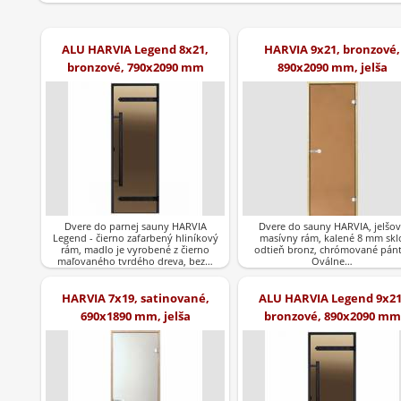
ALU HARVIA Legend 8x21,
HARVIA 9x21, bronzové,
bronzové, 790x2090 mm
890x2090 mm, jelša
Dvere do parnej sauny HARVIA
Dvere do sauny HARVIA, jelšov
Legend - čierno zafarbený hliníkový
masívny rám, kalené 8 mm skl
rám, madlo je vyrobené z čierno
odtieň bronz, chrómované pánt
maľovaného tvrdého dreva, bez…
Oválne…
HARVIA 7x19, satinované,
ALU HARVIA Legend 9x21
690x1890 mm, jelša
bronzové, 890x2090 mm