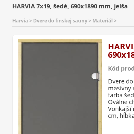
HARVIA 7x19, šedé, 690x1890 mm, jelša
Harvia > Dvere do finskej sauny > Materiál >
HARVIA
690x18
Kód pro
Dvere do
masívny 
farba še
Oválne c
Vonkajší
cm, hĺbka