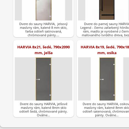
Dvere do sauny HARVIA, jelsový
Dvere do parnej sauny HARVI
masívny rám, kalené 8 mm sklo,
Legend - čierno zafarbený hliník
farba odtieň satinovaná,
rám, madlo je vyrobené z čier
chrómované pánty.…
maľovaného tvrdého dreva, be
HARVIA 8x21, šedé, 790x2090
HARVIA 8x19, šedé, 790x1
mm, jelša
mm, osika
Dvere do sauny HARVIA, jelšové
Dvere do sauny HARVIA, osiko
masívny rám, kalené 8mm sklo
masívny rám, kalené 8mm skl
odtieň šedá, chrómované pánty.
odtieň satenovaná, chrómova
Oválne…
pánty. Oválne…