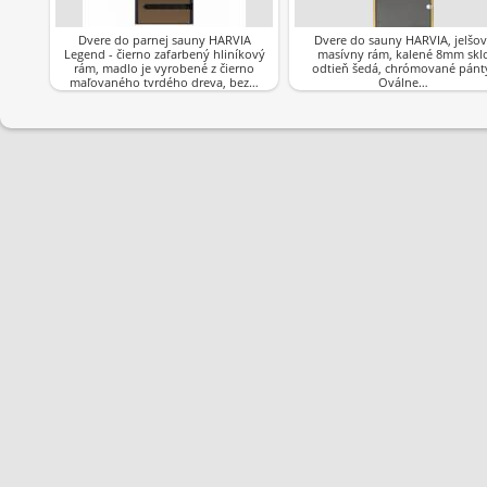
Dvere do parnej sauny HARVIA
Dvere do sauny HARVIA, jelšov
Legend - čierno zafarbený hliníkový
masívny rám, kalené 8mm skl
rám, madlo je vyrobené z čierno
odtieň šedá, chrómované pánt
maľovaného tvrdého dreva, bez…
Oválne…