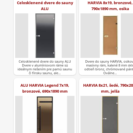
Celosklenené dvere do sauny
HARVIA 8x19, bronzové,
ALU
790x1890 mm, osika
Celosklenené dvere do sauny ALU
Dvere do sauny HARVIA, osiko
Dvere v alumíniovom ráme sú
masívny rám, kalené 8 mm skl
ideálnym riešením pre parnú saunu
odtieň bronz, chrómované pánt
či fínsku saunu, ale…
Oválne…
ALU HARVIA Legend 7x19,
HARVIA 8x21, šedé, 790x2
bronzové, 690x1890 mm
mm, jelša