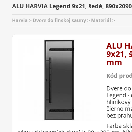
ALU HARVIA Legend 9x21, šedé, 890x209
Harvia > Dvere do finskej sauny > Materiál >
ALU H
9x21, 
mm
Kód pro
Dvere do
Legend - 
hliníkový
čierno m
bez prah
Farba skl