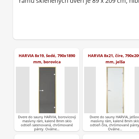
rámu sklenených dverí je 89 x 209 cm, hĺb
HARVIA 8x19, šedé, 790x1890
HARVIA 8x21, číre, 790x20
mm, borovica
mm, jelša
Dvere do sauny HARVIA, borovicový
Dvere do sauny HARVIA, jelšov
masívny rám, kalené 8mm sklo
masívny rám, kalené 8mm skl
odtieň satenovaná, chrómované
odtieň číra, chrómované pánty
pánty. Oválne…
Oválne…