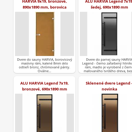
HARVIA 9x19, bronzové,
ALU HARVIA Legend 7x19
890x1890 mm, borovica
šedej, 690x1890 mm
Dvere do sauny HARVIA, borovicový
Dvere do parnej sauny HARVI
masívny rám, kalené 8mm sklo
Legend - čierno zafarbený hliník
odtieň bronz, chrómované pánty.
rám, madlo je vyrobené z čier
Oválne…
maľovaného tvrdého dreva, be
ALU HARVIA Legend 7x19,
Sklenené dvere Legend 
bronzové, 690x1890 mm
novinka