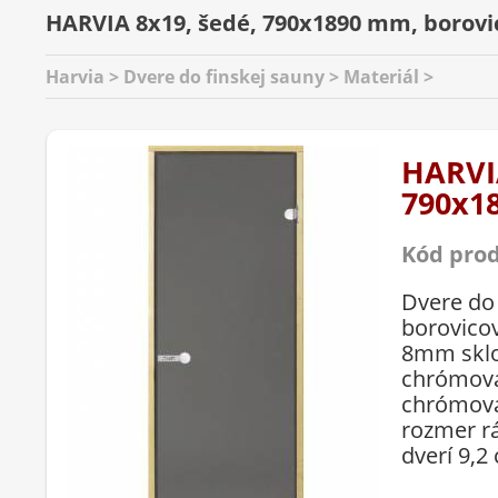
HARVIA 8x19, šedé, 790x1890 mm, borovi
Harvia > Dvere do finskej sauny > Materiál >
HARVIA
790x1
Kód pro
Dvere do
borovico
8mm sklo
chrómova
chrómova
rozmer r
dverí 9,2