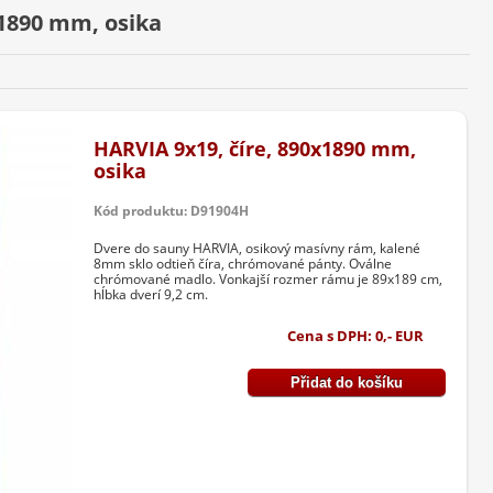
x1890 mm, osika
HARVIA 9x19, číre, 890x1890 mm,
osika
Kód produktu: D91904H
Dvere do sauny HARVIA, osikový masívny rám, kalené
8mm sklo odtieň číra, chrómované pánty. Oválne
chrómované madlo. Vonkajší rozmer rámu je 89x189 cm,
hĺbka dverí 9,2 cm.
Cena s DPH: 0,- EUR