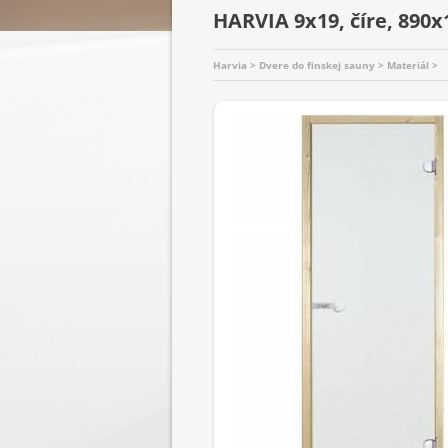
HARVIA 9x19, číre, 890
Harvia > Dvere do finskej sauny > Materiál >