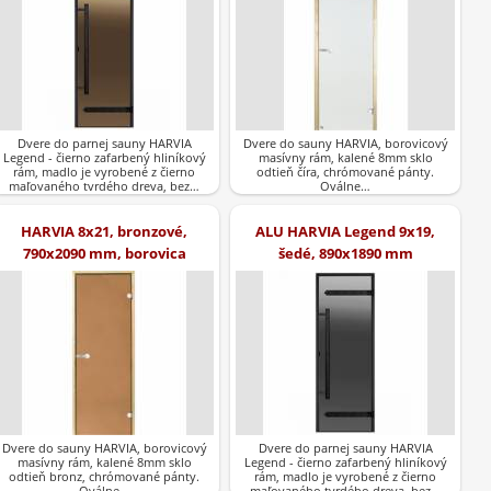
Dvere do parnej sauny HARVIA
Dvere do sauny HARVIA, borovicový
Legend - čierno zafarbený hliníkový
masívny rám, kalené 8mm sklo
rám, madlo je vyrobené z čierno
odtieň číra, chrómované pánty.
maľovaného tvrdého dreva, bez…
Oválne…
HARVIA 8x21, bronzové,
ALU HARVIA Legend 9x19,
790x2090 mm, borovica
šedé, 890x1890 mm
Dvere do sauny HARVIA, borovicový
Dvere do parnej sauny HARVIA
masívny rám, kalené 8mm sklo
Legend - čierno zafarbený hliníkový
odtieň bronz, chrómované pánty.
rám, madlo je vyrobené z čierno
Oválne…
maľovaného tvrdého dreva, bez…