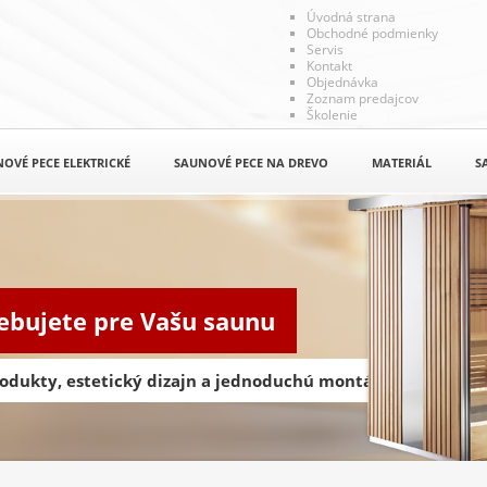
Úvodná strana
Obchodné podmienky
Servis
Kontakt
Objednávka
Zoznam predajcov
Školenie
OVÉ PECE ELEKTRICKÉ
SAUNOVÉ PECE NA DREVO
MATERIÁL
S
rebujete pre Vašu saunu
odukty, estetický dizajn a jednoduchú montáž