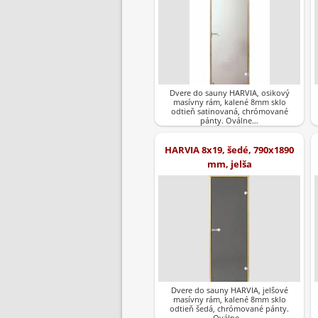
Dvere do sauny HARVIA, osikový
masívny rám, kalené 8mm sklo
odtieň satinovaná, chrómované
pánty. Oválne…
HARVIA 8x19, šedé, 790x1890
mm, jelša
Dvere do sauny HARVIA, jelšové
masívny rám, kalené 8mm sklo
odtieň šedá, chrómované pánty.
Oválne…