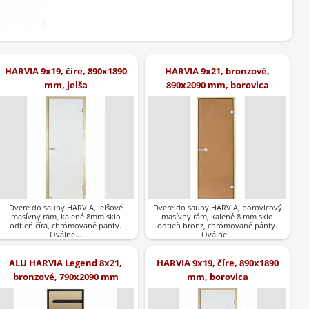
HARVIA 9x19, číre, 890x1890
HARVIA 9x21, bronzové,
mm, jelša
890x2090 mm, borovica
Dvere do sauny HARVIA, jelšové
Dvere do sauny HARVIA, borovicový
masívny rám, kalené 8mm sklo
masívny rám, kalené 8 mm sklo
odtieň číra, chrómované pánty.
odtieň bronz, chrómované pánty.
Oválne…
Oválne…
ALU HARVIA Legend 8x21,
HARVIA 9x19, číre, 890x1890
bronzové, 790x2090 mm
mm, borovica