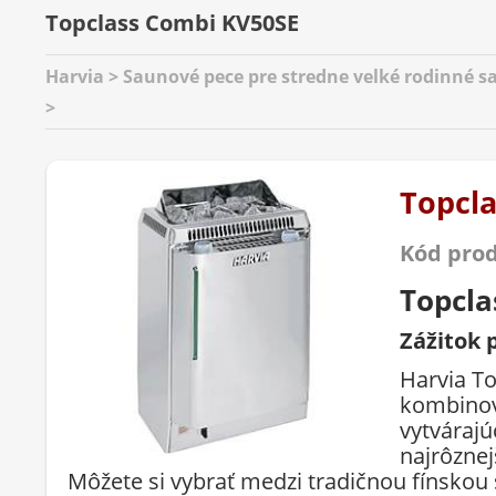
Topclass Combi KV50SE
Harvia > Saunové pece pre stredne velké rodinné s
>
Topcl
Kód pro
Topcla
Zážitok 
Harvia T
kombinov
vytváraj
najrôznej
Môžete si vybrať medzi tradičnou fínsko