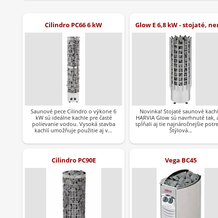
Cilindro PC66 6 kW
Glow E 6,8 kW - stojaté, ne
Saunové pece Cilindro o výkone 6
Novinka! Stojaté saunové kach
kW sú ideálne kachle pre časté
HARVIA Glow sú navrhnuté tak, 
polievanie vodou. Vysoká stavba
spĺňali aj tie najnáročnejšie potr
kachlí umožňuje použitie aj v…
Štýlová…
Cilindro PC90E
Vega BC45