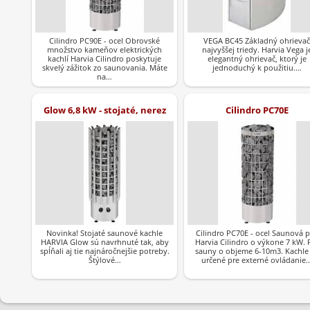
Cilindro PC90E - ocel Obrovské
VEGA BC45 Základný ohrievač
množstvo kameňov elektrických
najvyššej triedy. Harvia Vega j
kachlí Harvia Cilindro poskytuje
elegantný ohrievač, ktorý je
skvelý zážitok zo saunovania. Máte
jednoduchý k použitiu.…
na…
Glow 6,8 kW - stojaté, nerez
Cilindro PC70E
Novinka! Stojaté saunové kachle
Cilindro PC70E - ocel Saunová 
HARVIA Glow sú navrhnuté tak, aby
Harvia Cilindro o výkone 7 kW. 
spĺňali aj tie najnáročnejšie potreby.
sauny o objeme 6-10m3. Kachle
Štýlové…
určené pre externé ovládanie