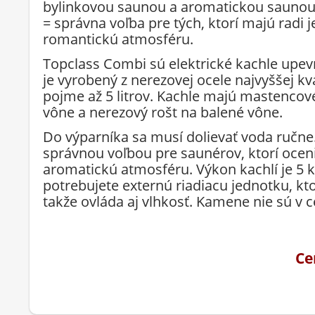
bylinkovou saunou a aromatickou saunou
= správna voľba pre tých, ktorí majú radi
romantickú atmosféru.
Topclass Combi sú elektrické kachle upevn
je vyrobený z nerezovej ocele najvyššej kv
pojme až 5 litrov. Kachle majú mastencov
vône a nerezový rošt na balené vône.
Do výparníka sa musí dolievať voda ručne.
správnou voľbou pre saunérov, ktorí ocen
aromatickú atmosféru. Výkon kachlí je 5 
potrebujete externú riadiacu jednotku, k
takže ovláda aj vlhkosť. Kamene nie sú v c
Ce