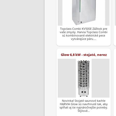
Topclass Combi KV50SE Zážitok pre
vaše zmysly. Harvia Topclass Combi
sú kombinované elektrické pece
vytvárajúce páru.…
Glow 6,8 kW - stojaté, nerez
Novinka! Stojaté saunové kachle
HARVIA Glow sú navrhnuté tak, aby
spĺňali aj tie najnáročnejšie potreby.
Štýlové…