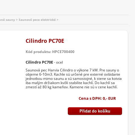
nné sauny > Saunové pece elektrické >
Cilindro PC70E
Kód produktu: HPCE700400
Cilindro PC70E
- ocel
Saunová pec Harvia Cilindro o výkone 7 kW. Pre sauny o
objeme 6-10m3. Kachle sú určené pre externé ovládanie
jednotkou mimo saunu a sú samostojné, k stene sa kotvia
iba malým držiakom kvôli stabilite kachlí. Do kachlí sa
zmestí až 80 kg kameňov. Kamene nie sú v cene kachlí.
Cena s DPH: 0,- EUR