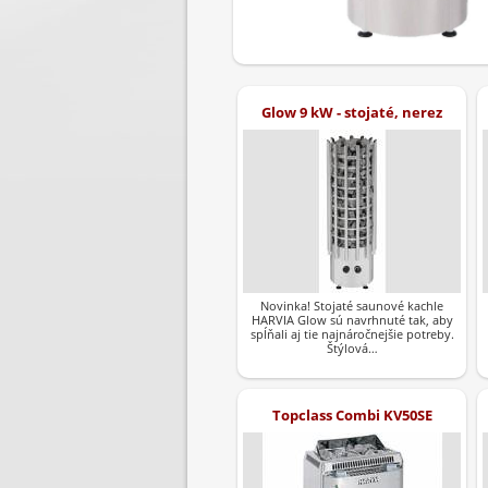
Glow 9 kW - stojaté, nerez
Novinka! Stojaté saunové kachle
HARVIA Glow sú navrhnuté tak, aby
spĺňali aj tie najnáročnejšie potreby.
Štýlová…
Topclass Combi KV50SE