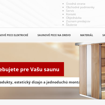
Úvodná strana
Obchodné podmienky
Servis
Kontakt
Objednávka
Zoznam predajcov
Školenie
OVÉ PECE ELEKTRICKÉ
SAUNOVÉ PECE NA DREVO
MATERIÁL
S
rebujete pre Vašu saunu
odukty, estetický dizajn a jednoduchú montáž