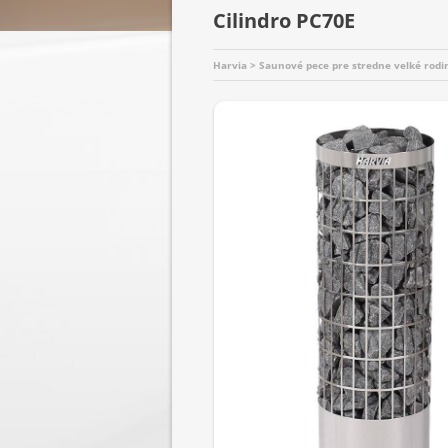
Cilindro PC70E
Harvia > Saunové pece pre stredne velké rodi