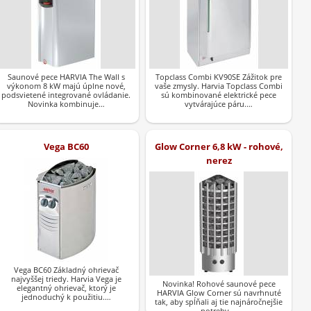
Saunové pece HARVIA The Wall s
Topclass Combi KV90SE Zážitok pre
výkonom 8 kW majú úplne nové,
vaše zmysly. Harvia Topclass Combi
podsvietené integrované ovládanie.
sú kombinované elektrické pece
Novinka kombinuje…
vytvárajúce páru.…
Vega BC60
Glow Corner 6,8 kW - rohové,
nerez
Vega BC60 Základný ohrievač
najvyššej triedy. Harvia Vega je
Novinka! Rohové saunové pece
elegantný ohrievač, ktorý je
HARVIA Glow Corner sú navrhnuté
jednoduchý k použitiu.…
tak, aby spĺňali aj tie najnáročnejšie
potreby.…