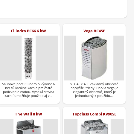
Cilindro PC66 6 kW
Vega BC45E
Saunové pece Cilindro o výkone 6
VEGA BC45E Základný ohrievač
kW sú ideálne kachle pre časté
najvyššej triedy. Harvia Vega je
polievanie vodou. Vysoká stavba
elegantný ohrievač, ktorý je
kachlí umožňuje použitie aj v…
jednoduchý k použitiu.…
The Wall 8 kW
Topclass Combi KV90SE