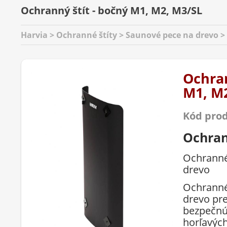
Ochranný štít - bočný M1, M2, M3/SL
Harvia > Ochranné štíty > Saunové pece na drevo >
Ochran
M1, M
Kód pro
Ochran
Ochranné 
drevo
Ochranné 
drevo pre
bezpečnú
horľavých