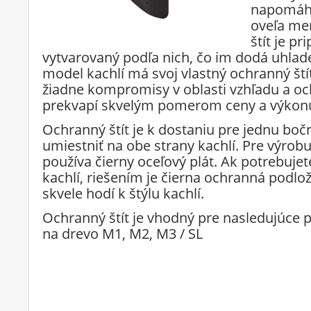
napomáha
oveľa men
štít je p
vytvarovaný podľa nich, čo im dodá uhlade
model kachlí má svoj vlastný ochranný ští
žiadne kompromisy v oblasti vzhľadu a och
prekvapí skvelým pomerom ceny a výkon
Ochranný štít je k dostaniu pre jednu bo
umiestniť na obe strany kachlí. Pre výrob
používa čierny oceľový plát. Ak potrebujete
kachlí, riešením je čierna ochranná podlo
skvele hodí k štýlu kachlí.
Ochranný štít je vhodný pre nasledujúce 
na drevo M1, M2, M3 / SL