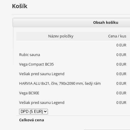
Košík
Obsah košíku
Název položky
Cena / kus
0 EUR
Rubic sauna
0 EUR
Vega Compact BC35
0 EUR
Vešiak pred saunu Legend
0 EUR
HARVIA ALU 8x21, číre, 790x2090 mm, šedý rám
0 EUR
Vega BC90E
0 EUR
Vešiak pred saunu Legend
0 EUR
Celková cena