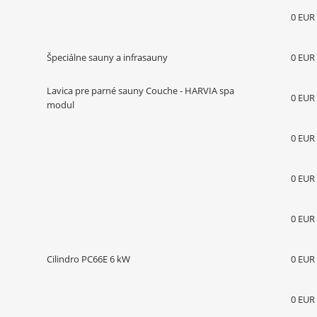
0 EUR
Špeciálne sauny a infrasauny
0 EUR
Lavica pre parné sauny Couche - HARVIA spa
0 EUR
modul
0 EUR
0 EUR
0 EUR
Cilindro PC66E 6 kW
0 EUR
0 EUR