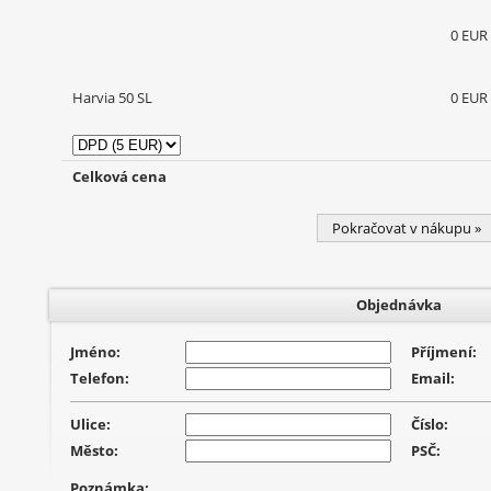
0 EUR
Harvia 50 SL
0 EUR
Celková cena
Pokračovat v nákupu »
Objednávka
Jméno:
Příjmení:
Telefon:
Email:
Ulice:
Číslo:
Město:
PSČ:
Poznámka: