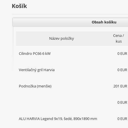
Košík
Obsah košíku
Cena /
Název položky
kus
Cilindro PC66 6 kW
0 EUR
Ventilačný gril Harvia
0 EUR
Podnožka (menšie)
201 EUR
0 EUR
ALU HARVIA Legend 9x19, šedé, 890x1890 mm
0 EUR