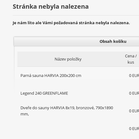
Stránka nebyla nalezena
Je nám líto ale Vámi požadovaná stránka nebyla nalezena.
Obsah košíku
Cena /
Název položky
kus
Parná sauna HARVIA 200x200 cm
0 EU
Legend 240 GREENFLAME
0 EU
Dveře do sauny HARVIA 8x19, bronzové, 790x1890
0 EU
mm,
0 EU