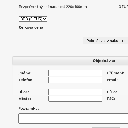
Bezpečnostný snímač, heat 220x400mm
0 EU
Celková cena
Pokračovat v nákupu »
Objednávka
Jméno:
Příjmení:
Telefon:
Email:
Ulice:
Číslo:
Město:
PSČ:
Poznámka: