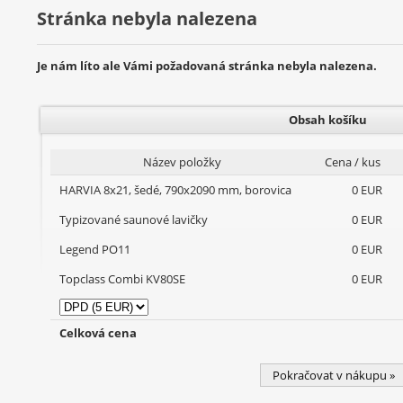
Stránka nebyla nalezena
Je nám líto ale Vámi požadovaná stránka nebyla nalezena.
Obsah košíku
Název položky
Cena / kus
HARVIA 8x21, šedé, 790x2090 mm, borovica
0 EUR
Typizované saunové lavičky
0 EUR
Legend PO11
0 EUR
Topclass Combi KV80SE
0 EUR
Celková cena
Pokračovat v nákupu »