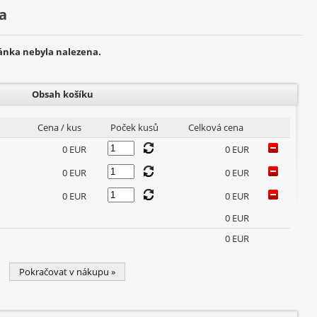
a
ránka nebyla nalezena.
Obsah košíku
Cena / kus
Poček kusů
Celková cena
0 EUR
0 EUR
0 EUR
0 EUR
0 EUR
0 EUR
0 EUR
0 EUR
Pokračovat v nákupu »