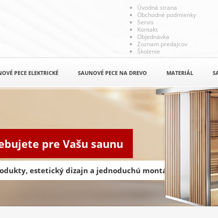
Úvodná strana
Obchodné podmienky
Servis
Kontakt
Objednávka
Zoznam predajcov
Školenie
OVÉ PECE ELEKTRICKÉ
SAUNOVÉ PECE NA DREVO
MATERIÁL
S
rebujete pre Vašu saunu
odukty, estetický dizajn a jednoduchú montáž