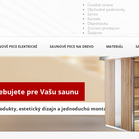
Úvodná strana
Obchodné podmienky
Servis
Kontakt
Objednávka
Zoznam predajcov
Školenie
OVÉ PECE ELEKTRICKÉ
SAUNOVÉ PECE NA DREVO
MATERIÁL
S
rebujete pre Vašu saunu
odukty, estetický dizajn a jednoduchú montáž