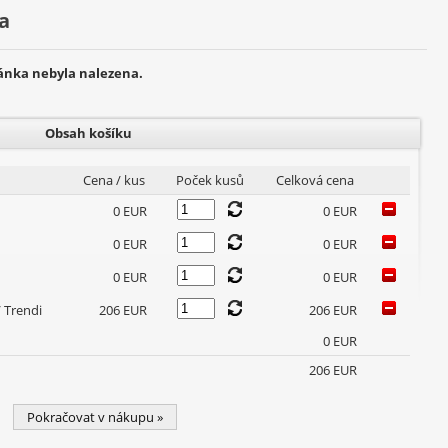
a
ránka nebyla nalezena.
Obsah košíku
Cena / kus
Poček kusů
Celková cena
0 EUR
0 EUR
0 EUR
0 EUR
0 EUR
0 EUR
 Trendi
206 EUR
206 EUR
0 EUR
206 EUR
Pokračovat v nákupu »