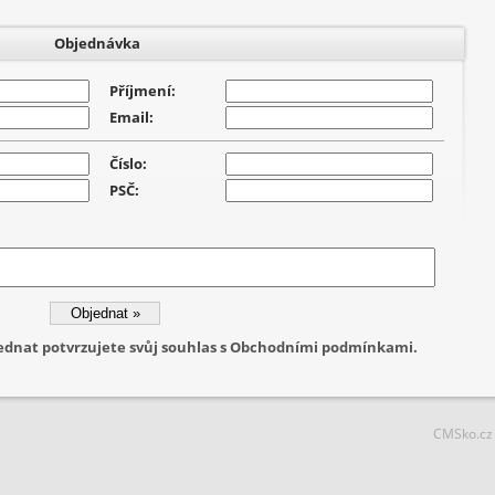
Objednávka
Příjmení:
Email:
Číslo:
PSČ:
jednat potvrzujete svůj souhlas s Obchodními podmínkami.
CMSko.cz