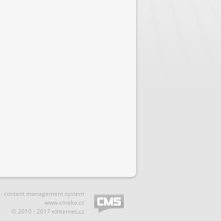
 - content management system
www.cmsko.cz
© 2010 - 2017 eInternet.cz